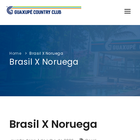
ÁREA DO ASSOCIADO
O CLUBE
Home
Brasil X Noruega
CAMPEONATOS
Brasil X Noruega
FOTOS
NOTÍCIAS
SERVIÇOS
PORTAL TRANSPARÊNCIA
Brasil X Noruega