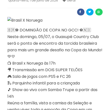
quarta-feira, 1 de julho de 2026
Geral
🇧🇷⚽ DOMINGÃO DE COPA NO GCC! ⚽🇳🇴
Neste domingo, 05/07, o Guaxupé Country Club
será o ponto de encontro da torcida brasileira
para mais um grande desafio na Copa do Mundo!
💚💛
📺 Brasil x Noruega às 17h
🎥 Transmissão em DOIS SUPER TELÕES
🎮 Sala de jogos com PS5 e FC 26
🛝 Parquinho infantil para a criançada
🎵 Show ao vivo com Samba Trupe a partir das
14h
Reúna a família, vista a camisa da Seleção e
venha viver toda a emoção da Copa em um