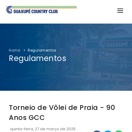
ÁREA DO ASSOCIADO
O CLUBE
Home
Regulamentos
CAMPEONATOS
Regulamentos
FOTOS
NOTÍCIAS
SERVIÇOS
PORTAL TRANSPARÊNCIA
Torneio de Vôlei de Praia - 90
Anos GCC
quinta-feira, 27 de março de 2025